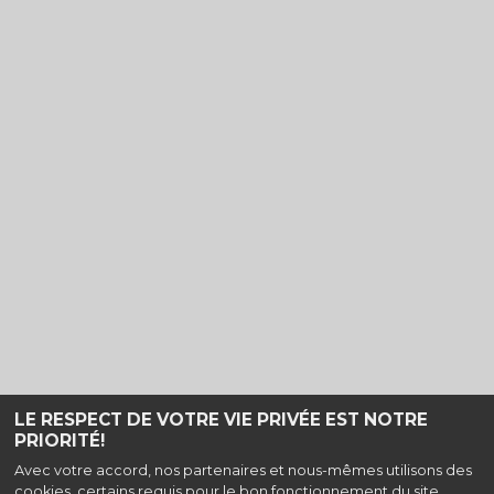
LE RESPECT DE VOTRE VIE PRIVÉE EST NOTRE
PRIORITÉ!
Haut de page
Avec votre accord, nos partenaires et nous-mêmes utilisons des
cookies, certains requis pour le bon fonctionnement du site,