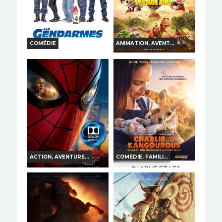
COMÉDIE
ANIMATION, AVENT...
LA PAT' PATROUILLE :
LES GENDARMES
LE FILM MISSION DINO
Horaires et Infos
Horaires et Infos
Bande-annonce
Bande-annonce
Réservation
Réservation
TOUT PUBLIC
VF
TOUT PUBLIC
VF
ACTION, AVENTURE...
COMÉDIE, FAMILI...
CHARLIE ET LES
KANGOUROUS
SPIDER-MAN: BRAND
NEW DAY
Horaires et Infos
Horaires et Infos
Bande-annonce
Bande-annonce