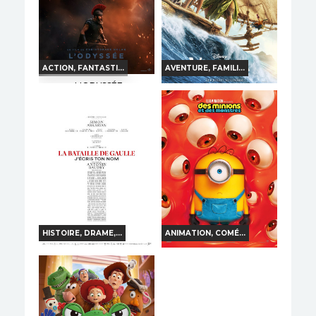
Réservation
Réservation
TOUT PUBLIC
VF
TOUT PUBLIC
VF
ACTION, FANTASTI...
AVENTURE, FAMILI...
L'ODYSSÉE
VAIANA, LA LÉGENDE
DU BOUT DU MONDE
Horaires et Infos
Horaires et Infos
Bande-annonce
Bande-annonce
Réservation
Réservation
INT. -12ans
VF
TOUT PUBLIC
VF
HISTOIRE, DRAME,...
ANIMATION, COMÉ...
DES MINIONS ET DES
LA BATAILLE DE
MONSTRES
GAULLE - PARTIE 2 :
J'ÉCRIS TON NOM
Horaires et Infos
Horaires et Infos