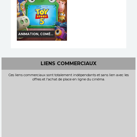
Bande-annonce
Bande-annonce
Réservation
Réservation
TOUT PUBLIC
VF
TOUT PUBLIC
VF
ANIMATION, COMÉ...
TOY STORY 5
Horaires et Infos
LIENS COMMERCIAUX
Bande-annonce
Ces liens commerciaux sont totalement indépendants et sans lien avec les
offres et l'achat de place en ligne du cinéma.
Réservation
TOUT PUBLIC
VF