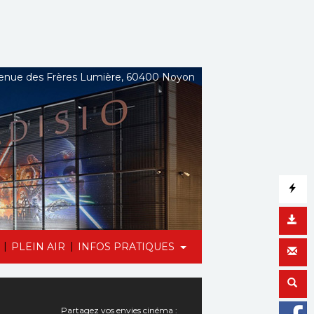
nue des Frères Lumière, 60400 Noyon
|
|
PLEIN AIR
INFOS PRATIQUES
Partagez vos envies cinéma :