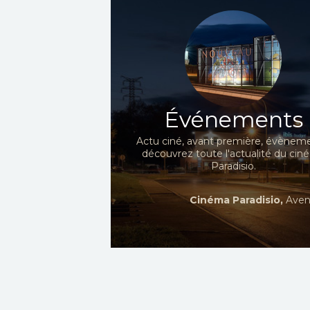
Événements
Actu ciné, avant première, évèneme
découvrez toute l'actualité du ci
Paradisio.
Cinéma Paradisio,
Aven