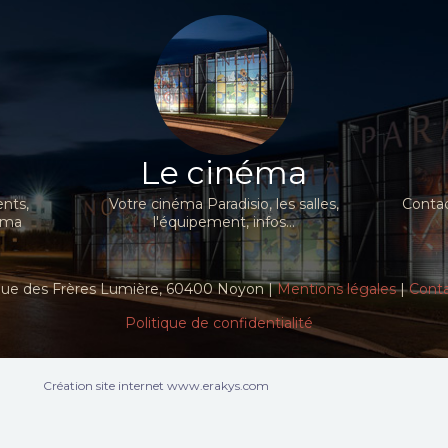
Le cinéma
nts,
Votre cinéma Paradisio, les salles,
Contac
néma
l'équipement, infos...
ue des Frères Lumière, 60400 Noyon |
Mentions légales
|
Cont
Politique de confidentialité
Création site internet www.erakys.com