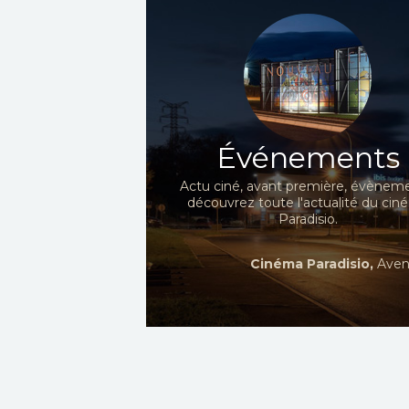
Événements
Actu ciné, avant première, évèneme
découvrez toute l'actualité du ci
Paradisio.
Cinéma Paradisio,
Aven