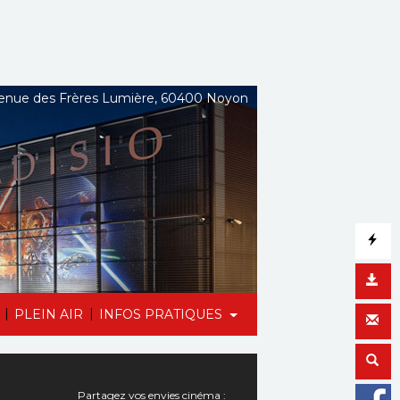
nue des Frères Lumière, 60400 Noyon
|
|
PLEIN AIR
INFOS PRATIQUES
Partagez vos envies cinéma :