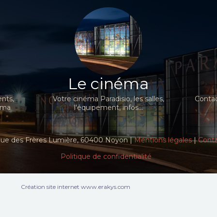
Le cinéma
nts,
Votre cinéma Paradisio, les salles,
Contac
néma
l'équipement, infos...
ue des Frères Lumière, 60400 Noyon |
Mentions légales
|
Cont
Politique de confidentialité
Création site internet www.erakys.com