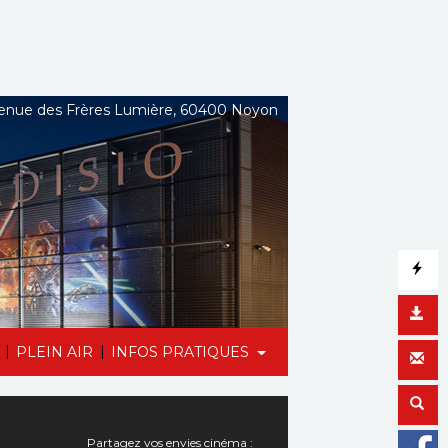
nue des Frères Lumière, 60400 Noyon
|
|
PLEIN AIR
INFOS PRATIQUES
Partagez vos envies cinéma :