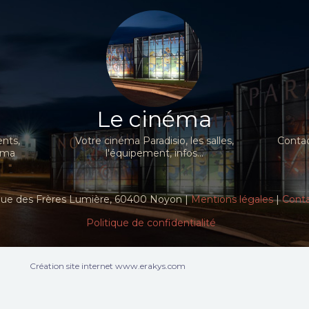
Le cinéma
nts,
Votre cinéma Paradisio, les salles,
Contac
néma
l'équipement, infos...
ue des Frères Lumière, 60400 Noyon |
Mentions légales
|
Cont
Politique de confidentialité
Création site internet www.erakys.com