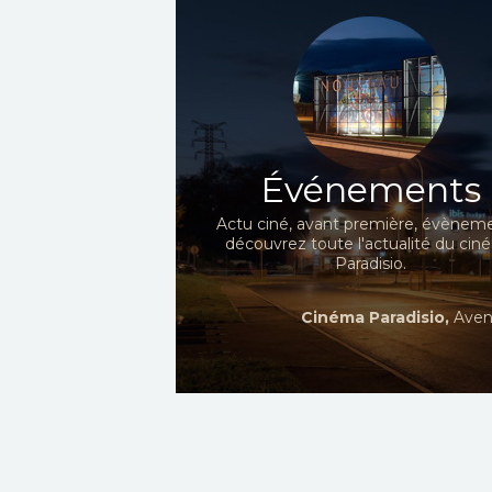
Événements
Actu ciné, avant première, évèneme
découvrez toute l'actualité du ci
Paradisio.
Cinéma Paradisio,
Aven