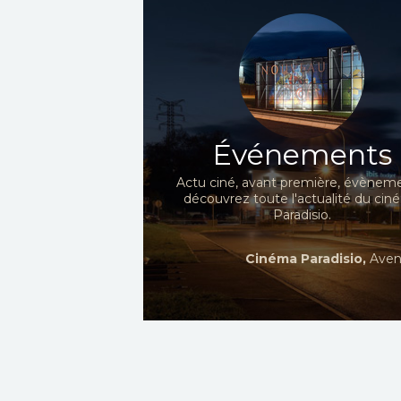
Événements
Actu ciné, avant première, évèneme
découvrez toute l'actualité du ci
Paradisio.
Cinéma Paradisio,
Aven