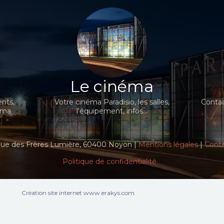
Le cinéma
nts,
Votre cinéma Paradisio, les salles,
Contac
néma
l'équipement, infos...
ue des Frères Lumière, 60400 Noyon |
Mentions légales
|
Cont
Politique de confidentialité
Création site internet www.erakys.com