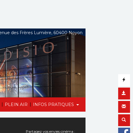
nue des Frères Lumière, 60400 Noyon
|
|
PLEIN AIR
INFOS PRATIQUES
Partagez vos envies cinéma :