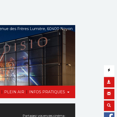
nue des Frères Lumière, 60400 Noyon
|
|
PLEIN AIR
INFOS PRATIQUES
Partagez vos envies cinéma :