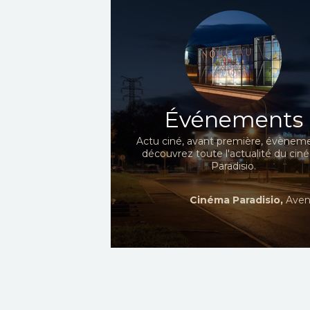
Événements
Actu ciné, avant première, évèneme
découvrez toute l'actualité du ci
Paradisio.
Cinéma Paradisio,
Aven