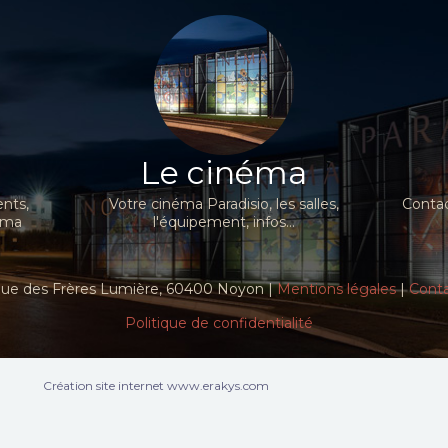
Le cinéma
nts,
Votre cinéma Paradisio, les salles,
Contac
néma
l'équipement, infos...
ue des Frères Lumière, 60400 Noyon |
Mentions légales
|
Cont
Politique de confidentialité
Création site internet www.erakys.com