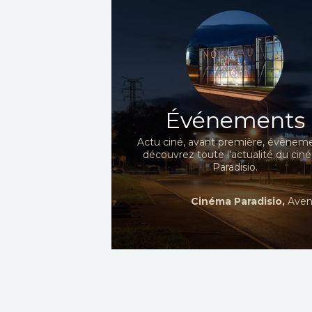
Événements
Actu ciné, avant première, évèneme
découvrez toute l'actualité du ci
Paradisio.
Cinéma Paradisio,
Aven