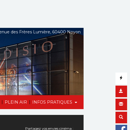
nue des Frères Lumière, 60400 Noyon
|
|
PLEIN AIR
INFOS PRATIQUES
Partagez vos envies cinéma :