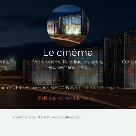
Le cinéma
nts,
Votre cinéma Paradisio, les salles,
Contac
néma
l'équipement, infos...
ue des Frères Lumière, 60400 Noyon |
Mentions légales
|
Cont
Politique de confidentialité
Création site internet www.erakys.com