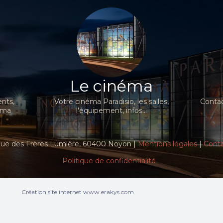
Le cinéma
nts,
Votre cinéma Paradisio, les salles,
Contac
néma
l'équipement, infos...
ue des Frères Lumière, 60400 Noyon |
Mentions légales
|
Cont
Politique de confidentialité
Création site internet www.erakys.com