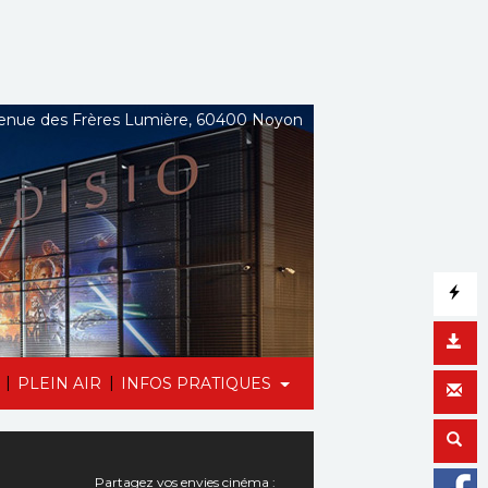
nue des Frères Lumière, 60400 Noyon
|
|
PLEIN AIR
INFOS PRATIQUES
Partagez vos envies cinéma :