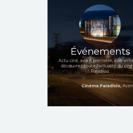
Événements
Actu ciné, avant première, évèneme
découvrez toute l'actualité du ci
Paradisio.
Cinéma Paradisio,
Aven