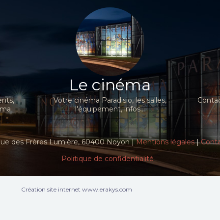
Le cinéma
nts,
Votre cinéma Paradisio, les salles,
Contac
néma
l'équipement, infos...
ue des Frères Lumière, 60400 Noyon |
Mentions légales
|
Cont
Politique de confidentialité
Création site internet www.erakys.com