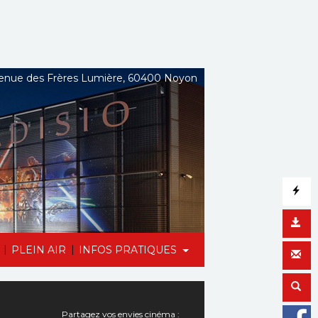
nue des Frères Lumière, 60400 Noyon
|
|
PLEIN AIR
INFOS PRATIQUES
Partagez vos envies cinéma :