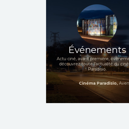
Événements
Actu ciné, avant première, évèneme
découvrez toute l'actualité du ci
Paradisio.
Cinéma Paradisio,
Aven